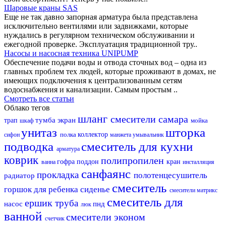
Шаровые краны SAS
Еще не так давно запорная арматура была представлена
исключительно вентилями или задвижками, которые
нуждались в регулярном техническом обслуживании и
ежегодной проверке. Эксплуатация традиционной тру..
Насосы и насосная техника UNIPUMP
Обеспечение подачи воды и отвода сточных вод – одна из
главных проблем тех людей, которые проживают в домах, не
имеющих подключения к централизованным сетям
водоснабжения и канализации. Самым простым ..
Смотреть все статьи
Облако тегов
шланг
смесители самара
тумба
экран
трап
мойка
шкаф
унитаз
шторка
полка
коллектор
сифон
манжета
умывальник
подводка
смеситель для кухни
арматура
коврик
полипропилен
гофра
поддон
кран
ванна
инсталляция
санфаянс
прокладка
полотенцесушитель
радиатор
смеситель
горшок для ребенка
сиденье
смесители матрикс
смеситель для
ершик
труба
насос
пнд
люк
ванной
смесители эконом
счетчик