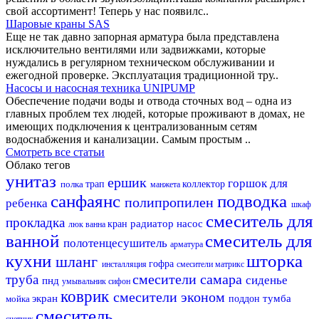
свой ассортимент! Теперь у нас появилс..
Шаровые краны SAS
Еще не так давно запорная арматура была представлена
исключительно вентилями или задвижками, которые
нуждались в регулярном техническом обслуживании и
ежегодной проверке. Эксплуатация традиционной тру..
Насосы и насосная техника UNIPUMP
Обеспечение подачи воды и отвода сточных вод – одна из
главных проблем тех людей, которые проживают в домах, не
имеющих подключения к централизованным сетям
водоснабжения и канализации. Самым простым ..
Смотреть все статьи
Облако тегов
унитаз
ершик
горшок для
полка
трап
коллектор
манжета
санфаянс
подводка
полипропилен
ребенка
шкаф
смеситель для
прокладка
радиатор
насос
кран
люк
ванна
ванной
смеситель для
полотенцесушитель
арматура
кухни
шторка
шланг
гофра
инсталляция
смесители матрикс
смесители самара
труба
сиденье
пнд
умывальник
сифон
коврик
смесители эконом
экран
тумба
мойка
поддон
смеситель
счетчик