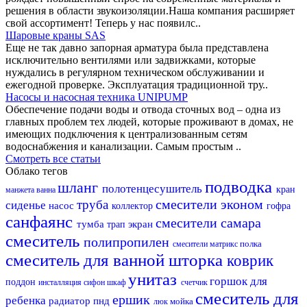
решения в области звукоизоляции.Наша компания расширяет
свой ассортимент! Теперь у нас появилс..
Шаровые краны SAS
Еще не так давно запорная арматура была представлена
исключительно вентилями или задвижками, которые
нуждались в регулярном техническом обслуживании и
ежегодной проверке. Эксплуатация традиционной тру..
Насосы и насосная техника UNIPUMP
Обеспечение подачи воды и отвода сточных вод – одна из
главных проблем тех людей, которые проживают в домах, не
имеющих подключения к централизованным сетям
водоснабжения и канализации. Самым простым ..
Смотреть все статьи
Облако тегов
подводка
шланг
полотенцесушитель
кран
манжета
ванна
смесители эконом
труба
сиденье
насос
коллектор
гофра
санфаянс
смесители самара
тумба
экран
трап
смеситель
полипропилен
полка
смесители матрикс
смеситель для ванной
шторка
коврик
унитаз
горшок для
поддон
инсталляция
сифон
шкаф
счетчик
смеситель для
ершик
ребенка
радиатор
пнд
мойка
люк