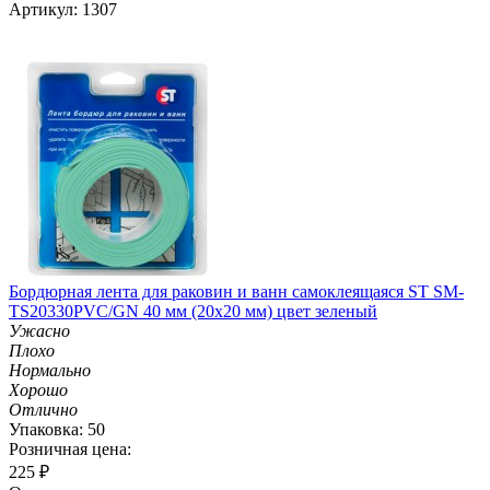
Артикул: 1307
Бордюрная лента для раковин и ванн самоклеящаяся ST SM-
TS20330PVC/GN 40 мм (20х20 мм) цвет зеленый
Ужасно
Плохо
Нормально
Хорошо
Отлично
Упаковка: 50
Розничная цена:
225
₽