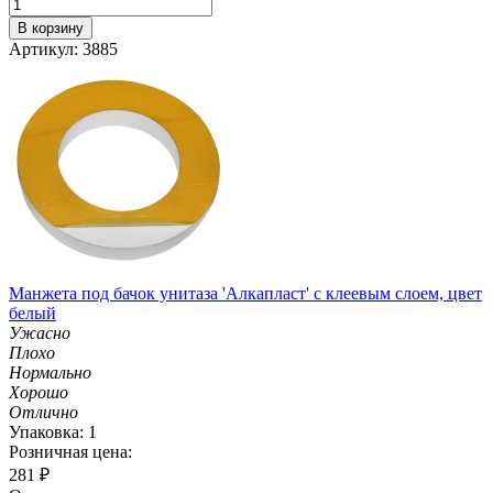
В корзину
Артикул: 3885
Манжета под бачок унитаза 'Алкапласт' с клеевым слоем, цвет
белый
Ужасно
Плохо
Нормально
Хорошо
Отлично
Упаковка: 1
Розничная цена:
281
₽