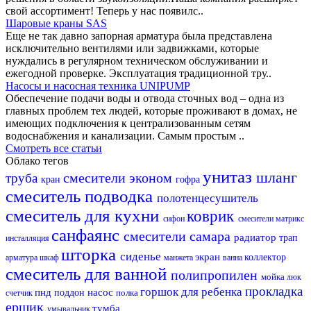
свой ассортимент! Теперь у нас появилс..
Шаровые краны SAS
Еще не так давно запорная арматура была представлена
исключительно вентилями или задвижками, которые
нуждались в регулярном техническом обслуживании и
ежегодной проверке. Эксплуатация традиционной тру..
Насосы и насосная техника UNIPUMP
Обеспечение подачи воды и отвода сточных вод – одна из
главных проблем тех людей, которые проживают в домах, не
имеющих подключения к централизованным сетям
водоснабжения и канализации. Самым простым ..
Смотреть все статьи
Облако тегов
унитаз
шланг
смесители эконом
труба
кран
гофра
смеситель
подводка
полотенцесушитель
смеситель для кухни
коврик
сифон
смесители матрикс
санфаянс
смесители самара
радиатор
трап
инсталляция
шторка
сиденье
экран
коллектор
арматура
шкаф
манжета
ванна
смеситель для ванной
полипропилен
мойка
люк
прокладка
горшок для ребенка
пнд
насос
поддон
полка
счетчик
ершик
тумба
умывальник