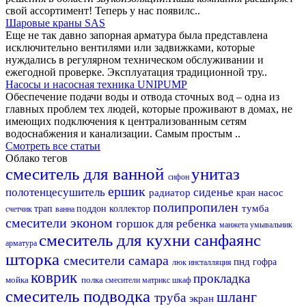
свой ассортимент! Теперь у нас появилс..
Шаровые краны SAS
Еще не так давно запорная арматура была представлена
исключительно вентилями или задвижками, которые
нуждались в регулярном техническом обслуживании и
ежегодной проверке. Эксплуатация традиционной тру..
Насосы и насосная техника UNIPUMP
Обеспечение подачи воды и отвода сточных вод – одна из
главных проблем тех людей, которые проживают в домах, не
имеющих подключения к централизованным сетям
водоснабжения и канализации. Самым простым ..
Смотреть все статьи
Облако тегов
смеситель для ванной
унитаз
сифон
ершик
полотенцесушитель
сиденье
радиатор
насос
кран
полипропилен
тумба
трап
поддон
коллектор
счетчик
ванна
смесители эконом
горшок для ребенка
манжета
умывальник
смеситель для кухни
санфаянс
арматура
шторка
смесители самара
пнд
гофра
люк
инсталляция
коврик
прокладка
мойка
полка
смесители матрикс
шкаф
смеситель
подводка
шланг
труба
экран