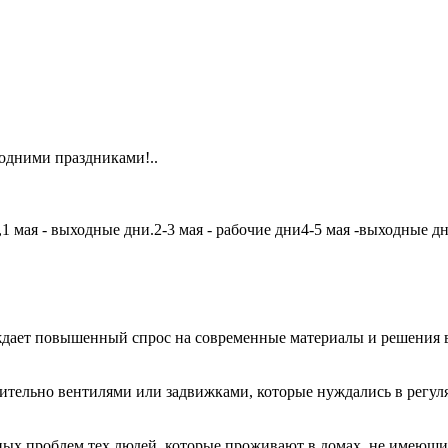
одними праздниками!..
мая - выходные дни.2-3 мая - рабочие дни4-5 мая -выходные дни6
дает повышенный спрос на современные материалы и решения в
чительно вентилями или задвижками, которые нуждались в регу
авных проблем тех людей, которые проживают в домах, не имеющ