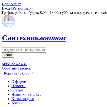
Прайс-лист
Вход | Регистрация
График работы:
будни: 8:00 - 18:00, суббота и воскресенье вых
Сантехника
оптом
найти
(495) 223-23-37
Обратный звонок
Корзина
(0)
0.00
₽
О фирме
Новости
Статьи
Новинки каталога
Хиты продаж
Акции