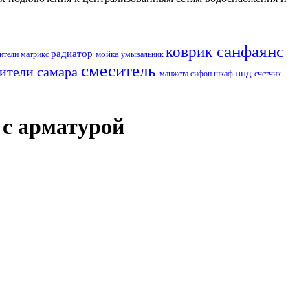
санфаянс
коврик
радиатор
мойка
ители матрикс
умывальник
смеситель
ители самара
пнд
манжета
сифон
шкаф
счетчик
 с арматурой