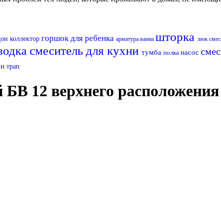
шторка
горшок для ребенка
дон
коллектор
арматура
ванна
люк
смес
водка
смеситель для кухни
смес
тумба
насос
полка
ан
трап
 БВ 12 верхнего расположения