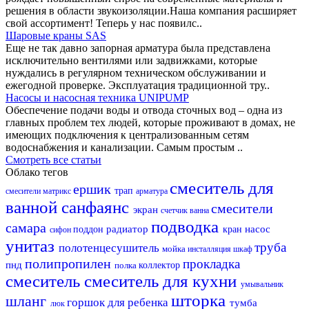
решения в области звукоизоляции.Наша компания расширяет
свой ассортимент! Теперь у нас появилс..
Шаровые краны SAS
Еще не так давно запорная арматура была представлена
исключительно вентилями или задвижками, которые
нуждались в регулярном техническом обслуживании и
ежегодной проверке. Эксплуатация традиционной тру..
Насосы и насосная техника UNIPUMP
Обеспечение подачи воды и отвода сточных вод – одна из
главных проблем тех людей, которые проживают в домах, не
имеющих подключения к централизованным сетям
водоснабжения и канализации. Самым простым ..
Смотреть все статьи
Облако тегов
смеситель для
ершик
трап
смесители матрикс
арматура
ванной
санфаянс
смесители
экран
счетчик
ванна
подводка
самара
радиатор
насос
поддон
кран
сифон
унитаз
труба
полотенцесушитель
мойка
инсталляция
шкаф
полипропилен
прокладка
пнд
полка
коллектор
смеситель
смеситель для кухни
умывальник
шторка
шланг
горшок для ребенка
тумба
люк