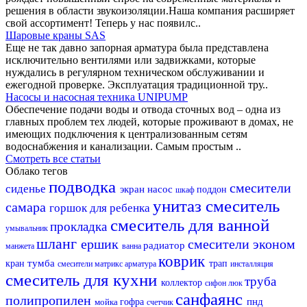
решения в области звукоизоляции.Наша компания расширяет
свой ассортимент! Теперь у нас появилс..
Шаровые краны SAS
Еще не так давно запорная арматура была представлена
исключительно вентилями или задвижками, которые
нуждались в регулярном техническом обслуживании и
ежегодной проверке. Эксплуатация традиционной тру..
Насосы и насосная техника UNIPUMP
Обеспечение подачи воды и отвода сточных вод – одна из
главных проблем тех людей, которые проживают в домах, не
имеющих подключения к централизованным сетям
водоснабжения и канализации. Самым простым ..
Смотреть все статьи
Облако тегов
подводка
смесители
сиденье
экран
насос
поддон
шкаф
унитаз
смеситель
самара
горшок для ребенка
смеситель для ванной
прокладка
умывальник
шланг
ершик
смесители эконом
радиатор
манжета
ванна
коврик
тумба
кран
трап
смесители матрикс
арматура
инсталляция
смеситель для кухни
труба
коллектор
сифон
люк
санфаянс
полипропилен
пнд
мойка
гофра
счетчик