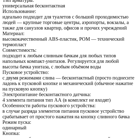
Тип арматуры:
универсальная бесконтактная
Использование:
идеально подходит для туалетов с большой проходимостью
людей — крупные торговые центры, аэропорты, вокзалы, а
также для санузлов квартир, офисов и прочих учреждений
Материал:
высококачественный ABS-пластик, POM — технический
термопласт
Совместимость:
подходит к любым сливным бачкам для любых типов
напольных компакт-унитазов. Регулируется для любой
высоты бачка унитаза, с любым объёмом воды
Пусковое устройство:
с двумя режимами слива — бесконтактный (просто поднесите
ладонь к пусковой кнопке и механический (обычное нажатие
на пусковую кнопку)
Электропитание бесконтактного датчика:
4 элемента питания тип АА (в комплект не входят)
Особенности работы пускового устройства:
в случае разряда элементов питания пусковое устройство
срабатывает от простого нажатия на кнопку сливного бачка
Режим пуска:
одинарный
Кнопка: