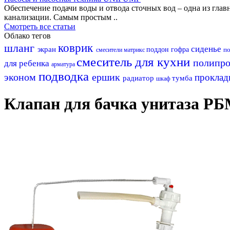
Обеспечение подачи воды и отвода сточных вод – одна из гл
канализации. Самым простым ..
Смотреть все статьи
Облако тегов
шланг
коврик
сиденье
экран
поддон
гофра
п
смесители матрикс
смеситель для кухни
полипр
для ребенка
арматура
подводка
эконом
ершик
проклад
радиатор
тумба
шкаф
Клапан для бачка унитаза РБ