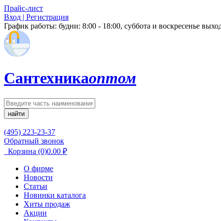
Прайс-лист
Вход | Регистрация
График работы:
будни: 8:00 - 18:00, суббота и воскресенье вых
Сантехника
оптом
найти
(495) 223-23-37
Обратный звонок
Корзина
(0)
0.00
₽
О фирме
Новости
Статьи
Новинки каталога
Хиты продаж
Акции