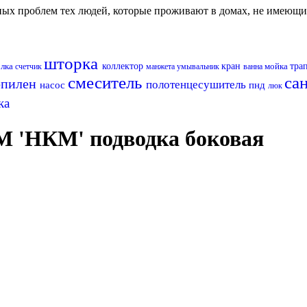
авных проблем тех людей, которые проживают в домах, не имеющ
шторка
олка
коллектор
кран
мойка
тра
счетчик
манжета
умывальник
ванна
смеситель
са
опилен
полотенцесушитель
насос
пнд
люк
ка
М 'НКМ' подводка боковая