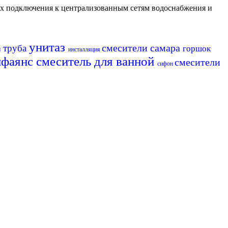
их подключения к централизованным сетям водоснабжения и
унитаз
смесители самара
труба
горшок
п
инсталляция
нфаянс
смеситель для ванной
смесители
сифон