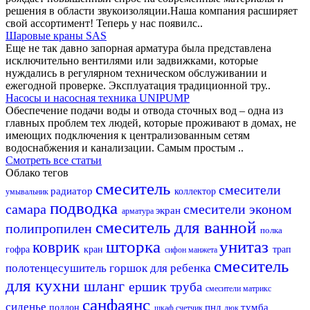
решения в области звукоизоляции.Наша компания расширяет
свой ассортимент! Теперь у нас появилс..
Шаровые краны SAS
Еще не так давно запорная арматура была представлена
исключительно вентилями или задвижками, которые
нуждались в регулярном техническом обслуживании и
ежегодной проверке. Эксплуатация традиционной тру..
Насосы и насосная техника UNIPUMP
Обеспечение подачи воды и отвода сточных вод – одна из
главных проблем тех людей, которые проживают в домах, не
имеющих подключения к централизованным сетям
водоснабжения и канализации. Самым простым ..
Смотреть все статьи
Облако тегов
смеситель
смесители
радиатор
коллектор
умывальник
подводка
самара
смесители эконом
экран
арматура
смеситель для ванной
полипропилен
полка
шторка
унитаз
коврик
гофра
кран
трап
сифон
манжета
смеситель
полотенцесушитель
горшок для ребенка
для кухни
шланг
ершик
труба
смесители матрикс
санфаянс
сиденье
пнд
тумба
поддон
шкаф
счетчик
люк