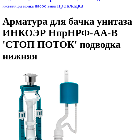
прокладка
насос
мойка
инсталляция
ванна
Арматура для бачка унитаза
ИНКОЭР НпрНРФ-АА-В
'СТОП ПОТОК' подводка
нижняя