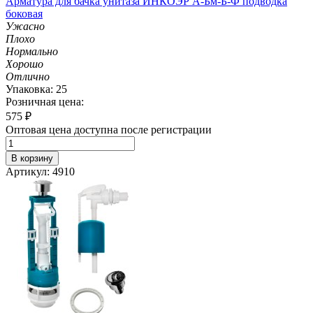
Арматура для бачка унитаза ИНКОЭР А-Бм-Б-Ф подводка
боковая
Ужасно
Плохо
Нормально
Хорошо
Отлично
Упаковка: 25
Розничная цена:
575
₽
Оптовая цена доступна после регистрации
В корзину
Артикул: 4910