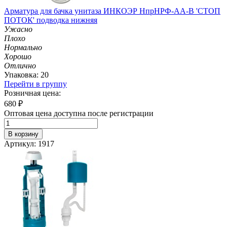
Арматура для бачка унитаза ИНКОЭР НпрНРФ-АА-В 'СТОП
ПОТОК' подводка нижняя
Ужасно
Плохо
Нормально
Хорошо
Отлично
Упаковка: 20
Перейти в группу
Розничная цена:
680
₽
Оптовая цена доступна после регистрации
В корзину
Артикул: 1917