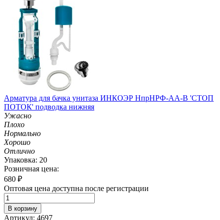
Арматура для бачка унитаза ИНКОЭР НпрНРФ-АА-В 'СТОП
ПОТОК' подводка нижняя
Ужасно
Плохо
Нормально
Хорошо
Отлично
Упаковка: 20
Розничная цена:
680
₽
Оптовая цена доступна после регистрации
В корзину
Артикул: 4697