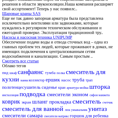
решения в области звукоизоляции.Наша компания расширяет
свой ассортимент! Теперь у нас появилс..
Шаровые краны SAS
Еще не так давно запорная арматура была представлена
исключительно вентилями или задвижками, которые
нуждались в регулярном техническом обслуживании и
ежегодной проверке. Эксплуатация традиционной тру..
Насосы и насосная техника UNIPUMP
Обеспечение подачи воды и отвода сточных вод – одна из
главных проблем тех людей, которые проживают в домах, не
имеющих подключения к централизованным сетям
водоснабжения и канализации. Самым простым ..
Смотреть все статьи
Облако тегов
санфаянс
смеситель для
пнд
тумба
полка
шкаф
кухни
ершик
труба
насос
коллектор
трап
ванна
шторка
полотенцесушитель
сиденье
кран
мойка
арматура
подводка
смесители эконом
инсталляция
сифон
манжета
смеситель
коврик
шланг
прокладка
экран
счетчик
смеситель для ванной
унитаз
люк
умывальник
смесители самара
горшок для ребенка
смесители матрикс