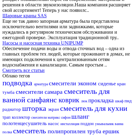
решения в области звукоизоляции.Наша компания расширяет
свой ассортимент! Теперь у нас появилс..
Шаровые краны SAS
Еще не так давно запорная арматура была представлена
исключительно вентилями или задвижками, которые
нуждались в регулярном техническом обслуживании и
ежегодной проверке. Эксплуатация традиционной тру..
Насосы и насосная техника UNIPUMP
Обеспечение подачи воды и отвода сточных вод – одна из
главных проблем тех людей, которые проживают в домах, не
имеющих подключения к централизованным сетям
водоснабжения и канализации. Самым простым ..
Смотреть все статьи
Облако тегов
подводка
смесители эконом
сиденье
кран
арматура
смеситель для
смесители самара
тумба
ванной
санфаянс
коврик
прокладка
пнд
люк
шкаф
шторка
смеситель для кухни
радиатор
экран
шланг
трап
коллектор
смесители матрикс
сифон
полотенцесушитель
насос
поддон
инсталляция
умывальник
ванна
смеситель
полипропилен
ершик
труба
полка