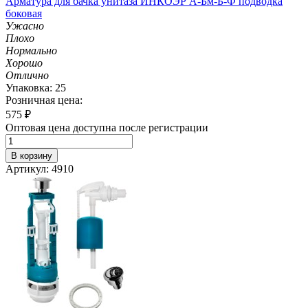
Арматура для бачка унитаза ИНКОЭР А-Бм-Б-Ф подводка
боковая
Ужасно
Плохо
Нормально
Хорошо
Отлично
Упаковка: 25
Розничная цена:
575
₽
Оптовая цена доступна после регистрации
В корзину
Артикул: 4910