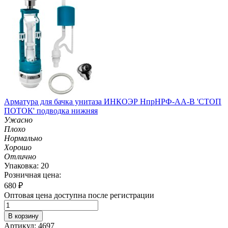
Арматура для бачка унитаза ИНКОЭР НпрНРФ-АА-В 'СТОП
ПОТОК' подводка нижняя
Ужасно
Плохо
Нормально
Хорошо
Отлично
Упаковка: 20
Розничная цена:
680
₽
Оптовая цена доступна после регистрации
В корзину
Артикул: 4697