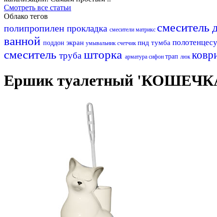
Смотреть все статьи
Облако тегов
смеситель 
полипропилен
прокладка
смесители матрикс
ванной
полотенцес
экран
пнд
тумба
поддон
умывальник
счетчик
смеситель
шторка
ковр
труба
трап
арматура
сифон
люк
Ершик туалетный 'КОШЕЧ