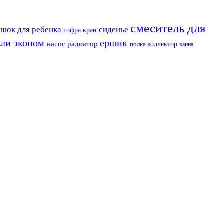
смеситель для
ршок для ребенка
сиденье
гофра
кран
ели эконом
ершик
насос
радиатор
полка
коллектор
ванна