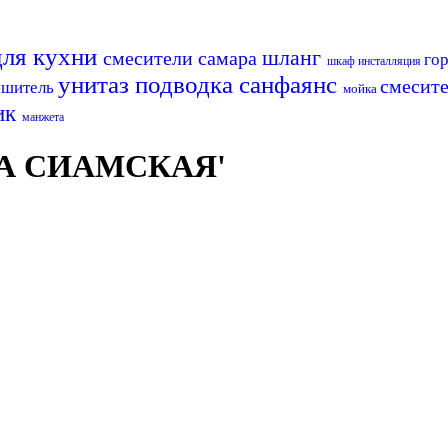
для кухни
шланг
смесители самара
го
шкаф
инсталляция
унитаз
подводка
санфаянс
смесит
ушитель
мойка
ик
манжета
КА СИАМСКАЯ'