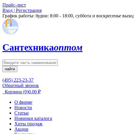
Прайс-лист
Вход | Регистрация
График работы:
будни: 8:00 - 18:00, суббота и воскресенье вых
Сантехника
оптом
найти
(495) 223-23-37
Обратный звонок
Корзина
(0)
0.00
₽
О фирме
Новости
Статьи
Новинки каталога
Хиты продаж
Акции