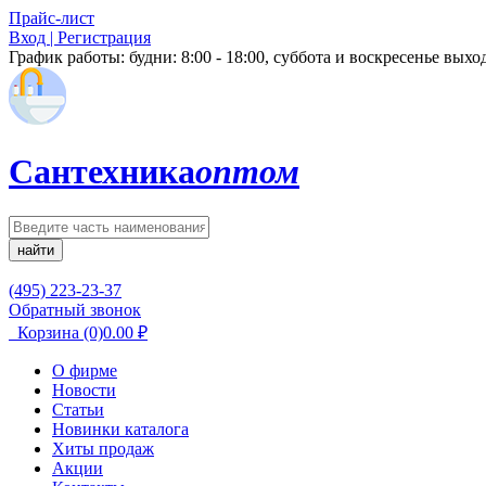
Прайс-лист
Вход | Регистрация
График работы:
будни: 8:00 - 18:00, суббота и воскресенье вых
Сантехника
оптом
найти
(495) 223-23-37
Обратный звонок
Корзина
(0)
0.00
₽
О фирме
Новости
Статьи
Новинки каталога
Хиты продаж
Акции