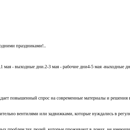
одними праздниками!..
мая - выходные дни.2-3 мая - рабочие дни4-5 мая -выходные дни6
дает повышенный спрос на современные материалы и решения в
чительно вентилями или задвижками, которые нуждались в регу
авных проблем тех людей, которые проживают в домах, не имеющ