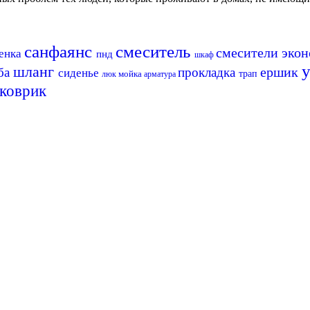
санфаянс
смеситель
смесители эко
бенка
пнд
шкаф
шланг
ершик
ба
прокладка
сиденье
мойка
трап
люк
арматура
коврик