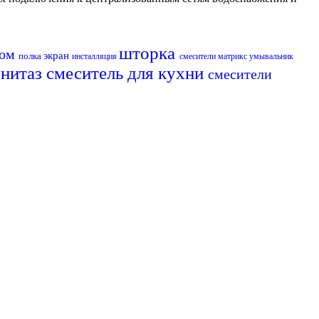
шторка
ном
экран
полка
инсталляция
смесители матрикс
умывальник
унитаз
смеситель для кухни
смесители