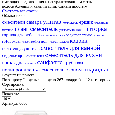
имеющих подключения к централизованным сетям
водоснабжения и канализации. Самым простым ..
Смотреть все статьи
Облако тегов
унитаз
смесители самара
ершик
коллектор
смесители
смеситель
шторка
шланг
насос
матрикс
умывальник
горшок для ребенка
радиатор
тумба
инсталляция
шкаф
манжета
коврик
экран
гофра
мойка
трап
полка
поддон
сифон
смеситель для ванной
полотенцесушитель
смеситель для кухни
сиденье
кран
счетчик
ванна
санфаянс
прокладка
труба
пнд
арматура
подводка
полипропилен
смесители эконом
люк
Результаты поиска
По запросу
“сиденье”
найдено
267 товар(ов)
, в
12 категориях.
Сортировка:
Показать:
Артикул: 0686