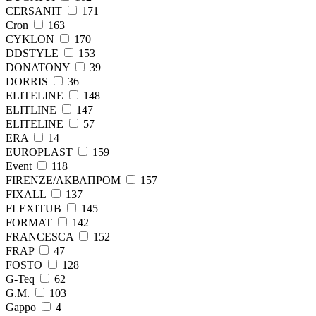
CERSANIT
171
Cron
163
CYKLON
170
DDSTYLE
153
DONATONY
39
DORRIS
36
ELITELINE
148
ELITLINE
147
ELITЕLINE
57
ERA
14
EUROPLAST
159
Event
118
FIRENZE/АКВАПРОМ
157
FIXALL
137
FLEXITUB
145
FORMAT
142
FRANCESCA
152
FRAP
47
FОSТО
128
G-Teq
62
G.M.
103
Gappo
4