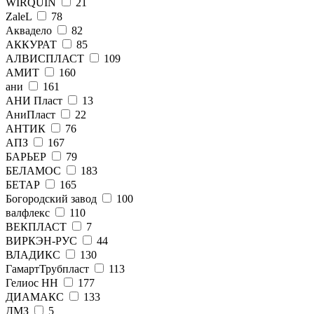
WIRQUIN
21
ZaleL
78
Аквадело
82
АККУРАТ
85
АЛВИСПЛАСТ
109
АМИТ
160
ани
161
АНИ Пласт
13
АниПласт
22
АНТИК
76
АПЗ
167
БАРЬЕР
79
БЕЛАМОС
183
БЕТАР
165
Богородский завод
100
валфлекс
110
ВЕКПЛАСТ
7
ВИРКЭН-РУС
44
ВЛАДИКС
130
ГамартТрубпласт
113
Гелиос НН
177
ДИАМАКС
133
ДМЗ
5