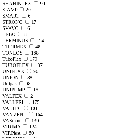
SHAHINTEX
90
SIAMP
20
SMART
6
STRONG
17
SVAVO
61
TEBO
8
TERMINUS
154
THERMEX
48
TONLOS
168
TuboFlex
179
TUBOFLEХ
37
UNIFLAX
96
UNION
88
Unipak
98
UNIPUMP
15
VALFEX
2
VALLERI
175
VALTEC
101
VANVENT
164
VASmann
139
VIDIMA
124
VIRPlast
50