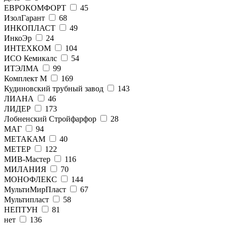
ЕВРОКОМФОРТ
45
ИзолГарант
68
ИНКОПЛАСТ
49
ИнкоЭр
24
ИНТЕХКОМ
104
ИСО Кемикалс
54
ИТЭЛМА
99
Комплект М
169
Кудиновский трубный завод
143
ЛИАНА
46
ЛИДЕР
173
Лобненский Стройфарфор
28
МАГ
94
МЕТАКАМ
40
МЕТЕР
122
МИВ-Мастер
116
МИЛАНИЯ
70
МОНОФЛЕКС
144
МультиМирПласт
67
Мультипласт
58
НЕПТУН
81
нет
136