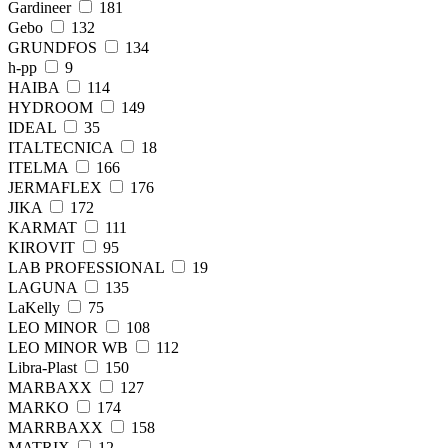
Gardineer
181
Gebo
132
GRUNDFOS
134
h-pp
9
HAIBA
114
HYDROOM
149
IDEAL
35
ITALTECNICA
18
ITELMA
166
JERMAFLEX
176
JIKA
172
KARMAT
111
KIROVIT
95
LAB PROFESSIONAL
19
LAGUNA
135
LaKelly
75
LEO MINOR
108
LEO MINOR WB
112
Libra-Plast
150
MARBAXX
127
MARKO
174
MARRBAXX
158
MATRIX
12