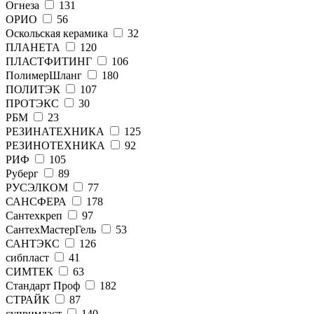
Огнеза
131
ОРИО
56
Оскольская керамика
32
ПЛАНЕТА
120
ПЛАСТФИТИНГ
106
ПолимерШланг
180
ПОЛИТЭК
107
ПРОТЭКС
30
РБМ
23
РЕЗИНАТЕХНИКА
125
РЕЗИНОТЕХНИКА
92
РИФ
105
Руберг
89
РУСЭЛКОМ
77
САНСФЕРА
178
Сантехкреп
97
СантехМастерГель
53
САНТЭКС
126
сибпласт
41
СИМТЕК
63
Стандарт Проф
182
СТРАЙК
87
супримласт
140