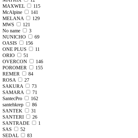
MAXWEL
115
McAlpine
141
MELANA
129
MWS
121
No name
3
NUNICHO
69
OASIS
156
ONE PLUS
11
ORIO
51
OVERCON
146
POROMER
155
REMER
84
ROSA
27
SAKURA
73
SAMARA
71
SantecPro
162
santehkrер
86
SANTEK
31
SANTERI
26
SANTRADE
1
SAS
52
SEDAL
83