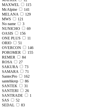
MAXWEL
115
McAlpine
141
MELANA
129
MWS
121
No name
3
NUNICHO
69
OASIS
156
ONE PLUS
11
ORIO
51
OVERCON
146
POROMER
155
REMER
84
ROSA
27
SAKURA
73
SAMARA
71
SantecPro
162
santehkrер
86
SANTEK
31
SANTERI
26
SANTRADE
1
SAS
52
SEDAL
83