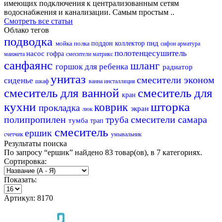
имеющих подключения к централизованным сетям
водоснабжения и канализации. Самым простым ..
Смотреть все статьи
Облако тегов
подводка
пнд
мойка
полка
поддон
коллектор
сифон
арматура
полотенцесушитель
насос
гофра
манжета
смесители матрикс
санфаянс
шланг
горшок для ребенка
радиатор
унитаз
смесители эконом
сиденье
шкаф
ванна
инсталляция
смеситель для ванной
смеситель для
кран
кухни
шторка
коврик
прокладка
экран
люк
полипропилен
смесители самара
труба
тумба
трап
смеситель
ершик
счетчик
умывальник
Результаты поиска
По запросу
“ершик”
найдено
83 товар(ов)
, в
7 категориях.
Сортировка:
Показать:
Артикул: 8170