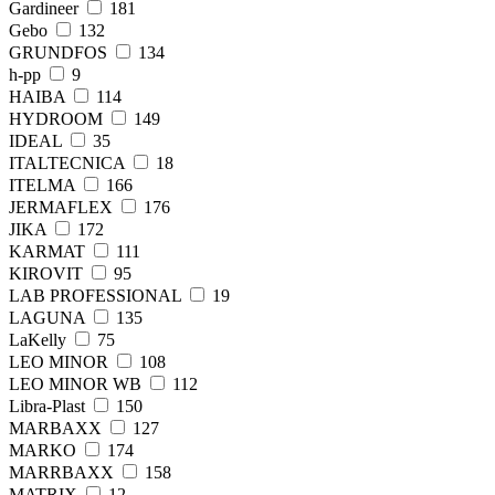
Gardineer
181
Gebo
132
GRUNDFOS
134
h-pp
9
HAIBA
114
HYDROOM
149
IDEAL
35
ITALTECNICA
18
ITELMA
166
JERMAFLEX
176
JIKA
172
KARMAT
111
KIROVIT
95
LAB PROFESSIONAL
19
LAGUNA
135
LaKelly
75
LEO MINOR
108
LEO MINOR WB
112
Libra-Plast
150
MARBAXX
127
MARKO
174
MARRBAXX
158
MATRIX
12