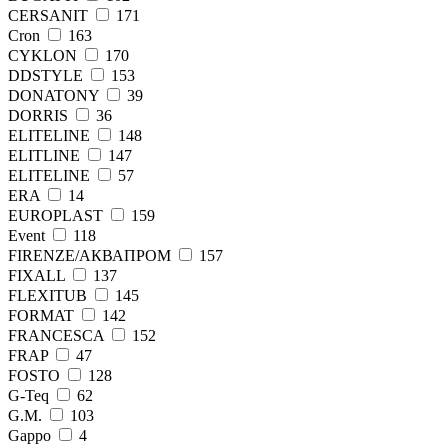
CERSANIT
171
Cron
163
CYKLON
170
DDSTYLE
153
DONATONY
39
DORRIS
36
ELITELINE
148
ELITLINE
147
ELITЕLINE
57
ERA
14
EUROPLAST
159
Event
118
FIRENZE/АКВАПРОМ
157
FIXALL
137
FLEXITUB
145
FORMAT
142
FRANCESCA
152
FRAP
47
FОSТО
128
G-Teq
62
G.M.
103
Gappo
4