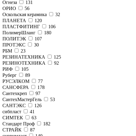
Огнеза
131
ОРИО
56
Оскольская керамика
32
ПЛАНЕТА
120
ПЛАСТФИТИНГ
106
ПолимерШланг
180
ПОЛИТЭК
107
ПРОТЭКС
30
РБМ
23
РЕЗИНАТЕХНИКА
125
РЕЗИНОТЕХНИКА
92
РИФ
105
Руберг
89
РУСЭЛКОМ
77
САНСФЕРА
178
Сантехкреп
97
СантехМастерГель
53
САНТЭКС
126
сибпласт
41
СИМТЕК
63
Стандарт Проф
182
СТРАЙК
87
супримласт
140