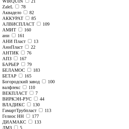
WIRQUIN
21
ZaleL
78
Аквадело
82
АККУРАТ
85
АЛВИСПЛАСТ
109
АМИТ
160
ани
161
АНИ Пласт
13
АниПласт
22
АНТИК
76
АПЗ
167
БАРЬЕР
79
БЕЛАМОС
183
БЕТАР
165
Богородский завод
100
валфлекс
110
ВЕКПЛАСТ
7
ВИРКЭН-РУС
44
ВЛАДИКС
130
ГамартТрубпласт
113
Гелиос НН
177
ДИАМАКС
133
ДМЗ
5