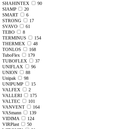
SHAHINTEX
90
SIAMP
20
SMART
6
STRONG
17
SVAVO
61
TEBO
8
TERMINUS
154
THERMEX
48
TONLOS
168
TuboFlex
179
TUBOFLEХ
37
UNIFLAX
96
UNION
88
Unipak
98
UNIPUMP
15
VALFEX
2
VALLERI
175
VALTEC
101
VANVENT
164
VASmann
139
VIDIMA
124
VIRPlast
50