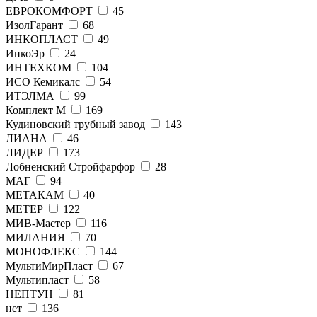
ЕВРОКОМФОРТ
45
ИзолГарант
68
ИНКОПЛАСТ
49
ИнкоЭр
24
ИНТЕХКОМ
104
ИСО Кемикалс
54
ИТЭЛМА
99
Комплект М
169
Кудиновский трубный завод
143
ЛИАНА
46
ЛИДЕР
173
Лобненский Стройфарфор
28
МАГ
94
МЕТАКАМ
40
МЕТЕР
122
МИВ-Мастер
116
МИЛАНИЯ
70
МОНОФЛЕКС
144
МультиМирПласт
67
Мультипласт
58
НЕПТУН
81
нет
136